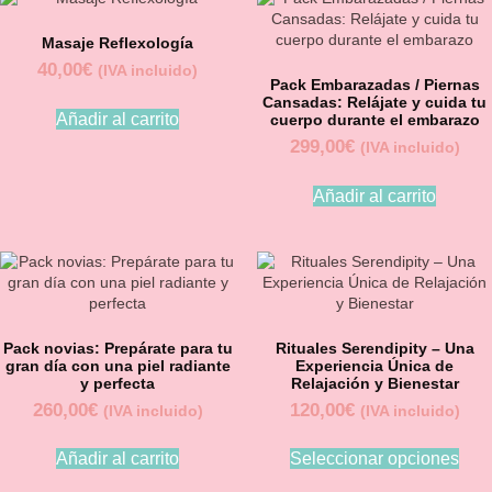
Masaje Reflexología
40,00
€
(IVA incluido)
Pack Embarazadas / Piernas
Cansadas: Relájate y cuida tu
Añadir al carrito
cuerpo durante el embarazo
299,00
€
(IVA incluido)
Añadir al carrito
Pack novias: Prepárate para tu
Rituales Serendipity – Una
gran día con una piel radiante
Experiencia Única de
y perfecta
Relajación y Bienestar
260,00
€
120,00
€
(IVA incluido)
(IVA incluido)
Añadir al carrito
Seleccionar opciones