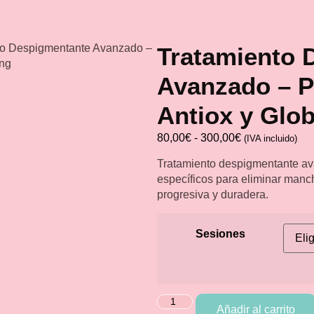
to Despigmentante Avanzado –
Tratamiento 
ing
Avanzado – 
Antiox y Glob
80,00
€
-
300,00
€
(IVA incluido)
Tratamiento despigmentante av
específicos para eliminar mancha
progresiva y duradera.
Sesiones
Añadir al carrito