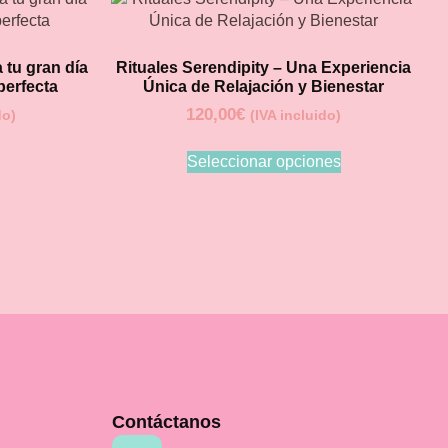
 tu gran día
Rituales Serendipity – Una Experiencia
perfecta
Única de Relajación y Bienestar
120,00
€
do)
(IVA incluido)
Seleccionar opciones
Contáctanos