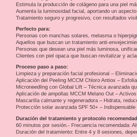
Estimula la producción de colágeno para una piel más
Aumenta la luminosidad facial, aportando un aspecto 
Tratamiento seguro y progresivo, con resultados vis
Perfecto para:
Personas con manchas solares, melasma o hiperpig
Aquellos que buscan un tratamiento anti-envejecimien
Personas que desean una piel más luminosa, unifica
Clientes con piel opaca que buscan revitalizar y acla
Proceso paso a paso:
Limpieza y preparación facial profesional – Eliminac
Aplicación del Peeling MCCM Chloro Antiox – Exfoliac
Microneedling con Global Lift – Técnica avanzada que 
Aplicación de ampollas MCCM Melano Out – Activos d
Mascarilla calmante y regeneradora – Hidrata, reduce
Protección solar avanzada SPF 50+ – Indispensable pa
Duración del tratamiento y protocolo recomenda
60 minutos por sesión.- Frecuencia recomendada: Al
Duración del tratamiento: Entre 4 y 8 sesiones, depen