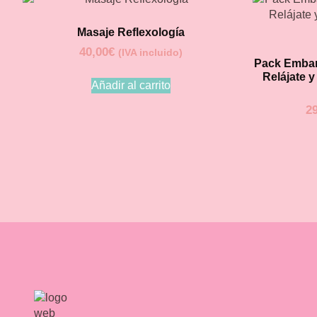
Masaje Reflexología
40,00
€
(IVA incluido)
Pack Embar
Relájate y
Añadir al carrito
2