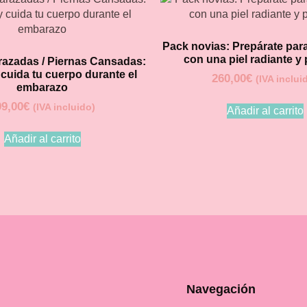
Pack novias: Prepárate para
con una piel radiante y 
azadas / Piernas Cansadas:
 cuida tu cuerpo durante el
260,00
€
(IVA inclui
embarazo
99,00
€
(IVA incluido)
Añadir al carrito
Añadir al carrito
Navegación