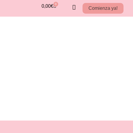
0
0,00
€
Comienza ya!